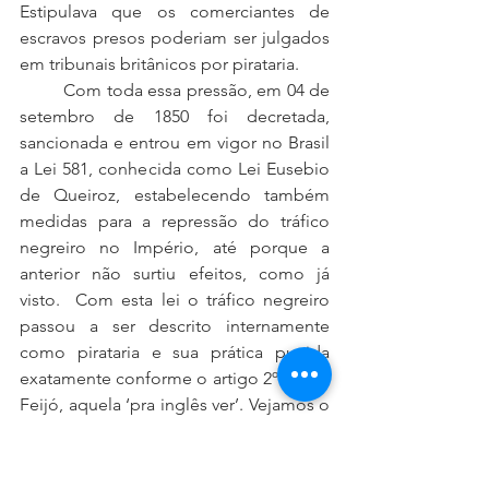
Estipulava que os comerciantes de 
escravos presos poderiam ser julgados 
em tribunais britânicos por pirataria.
	Com toda essa pressão, em 04 de 
setembro de 1850 foi decretada, 
sancionada e entrou em vigor no Brasil 
a Lei 581, conhecida como Lei Eusebio 
de Queiroz, estabelecendo também 
medidas para a repressão do tráfico 
negreiro no Império, até porque a 
anterior não surtiu efeitos, como já 
visto.  Com esta lei o tráfico negreiro 
passou a ser descrito internamente 
como pirataria e sua prática punida 
exatamente conforme o artigo 2º da Lei 
Feijó, aquela ‘pra inglês ver’. Vejamos o 
que determinou a Lei 581 de 1850 
Dom Pedro, por 
Graça de Deos, e 