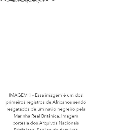
De olho na aprovação
IMAGEM 1 - Essa imagem é um dos 
primeiros registros de Africanos sendo 
resgatados de um navio negreiro pela 
Marinha Real Britânica. Imagem 
cortesia dos Arquivos Nacionais 
Britânicos, Serviço de Arquivos 