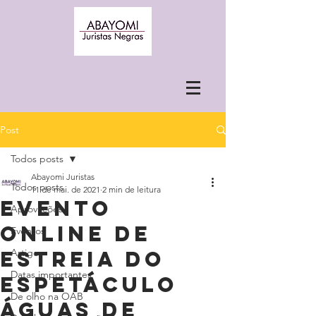
Post
Todos posts
Abayomi Juristas
Todos posts
11 de mai. de 2021
2 min de leitura
EVENTO
Aprovações
ONLINE DE
Eventos
ESTREIA DO
Artigos
Datas importantes
ESPETÁCULO
De olho na OAB
ÁGUAS DE