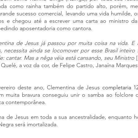
amada como rainha também do partido alto, porém, m
grande sucesso comercial, levando uma vida humilde, o
os e chegou até a escrever uma carta ao ministro da 
 pedindo aposentadoria como cantora. 
tina de Jesus já passou por muita coisa na vida. E ho
 necessita ainda se locomover por esse Brasil inteiro 
: cantar. Mas a nêga véia está cansando, seu Ministro
 
 Quelé, a voz da cor, de Felipe Castro, Janaína Marquesi
ereiro deste ano, Clementina de Jesus 
completaria 1
m muita bravura conseguiu unir o samba ao folclore do
ca contemporânea. 
na de Jesus em toda a sua ancestralidade, enquanto h
egra será imortalizada.