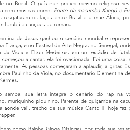
e no Brasil. O país que pratica racismo religioso seve
mba com músicas como
: Ponto da macumba Xangô e Fui 
s resgataram os laços entre Brasil e a mãe África, po
em Iorubá e canções de romaria.
ntina de Jesus ganhou o cenário mundial e represent
na França, e no Festival de Arte Negra, no Senegal, ond
o da Viola e Elton Medeiros, em um estádio de fute
começou a cantar, ela foi ovacionada. Foi uma coisa, a
atamente. As pessoas começaram a aplaudir, a gritar. E
mbra Paulinho da Viola, no documentário Clementina de 
 Kermes.
o samba, sua letra integra o cenário do rap na vo
no, muriquinho piquinino, Parente de quiçamba na cacu
a aonde vai’, trecho de sua música Canto II, hoje faz 
rapper.
ém como Rainha Ginga (Nzinga), por toda sua resistê