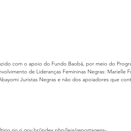
volvimento de Lideranças Femininas Negras: Marielle Fr
a Abayomi Juristas Negras e não dos apoiadores que con
ltirio.rio.rj.gov.br/index.php/leia/reportagens-