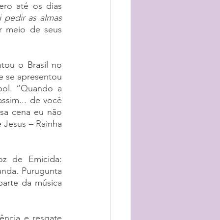
ro até os dias 
pedir as almas 
r meio de seus 
ou o Brasil no 
e se apresentou 
bol. “Quando a 
ssim... de você 
ssa cena eu não 
Jesus – Rainha 
z de Emicida: 
nda. Purugunta 
parte da música 
ncia e resgate 