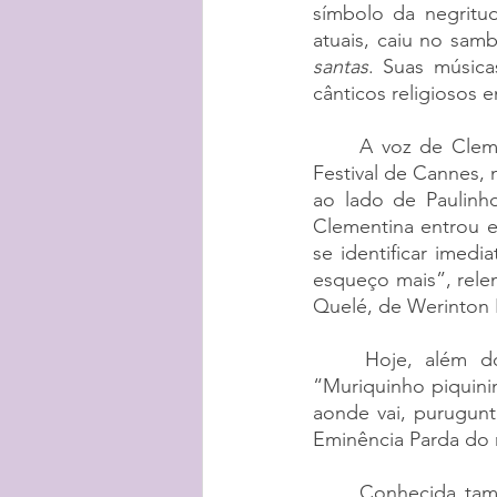
símbolo da negritud
atuais, caiu no sa
santas
. Suas música
cânticos religiosos 
A voz de Cleme
Festival de Cannes, 
ao lado de Paulinh
Clementina entrou e 
se identificar imedi
esqueço mais”, rele
Quelé, de Werinton
Hoje, além d
“Muriquinho piquini
aonde vai, purugunt
Eminência Parda do 
Conhecida tamb