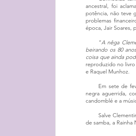
ancestral, foi acl
potência, não teve 
problemas financeir
época, Jair Soares,
“
A nêga Clemen
beirando os 80 anos,
coisa que ainda pode
reproduzido no livro
e Raquel Munhoz.
Em sete de fev
negra aguerrida, co
candomblé e a músi
Salve Clementi
de samba, a Rainha N