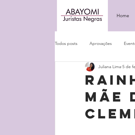
Home
Todos posts
Aprovações
Event
Juliana Lima
5 de f
Rain
mãe 
Clem