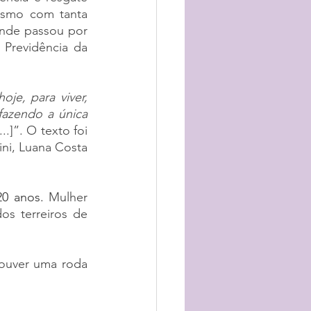
esmo com tanta 
nde passou por 
Previdência da 
je, para viver, 
fazendo a única 
[...]”. O texto foi 
ni, Luana Costa 
20 anos. 
Mulher 
s terreiros de 
ouver uma roda 