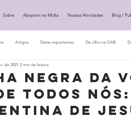
Sobre
Abayomi na Mídia
Nossas Atividades
Blog / Pu
os
Artigos
Datas importantes
De olho na OAB
D
ev. de 2021
2 min de leitura
ha negra da v
de todos nós:
entina de Je