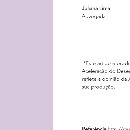
Juliana Lima
Advogada
 *Este artigo é produzido com o apoio do Fundo Baobá, por meio do Programa de 
Aceleração do Desen
reflete a opinião d
sua produção. 
Referência:
http://mu