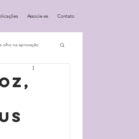
blicações
Associe-se
Contato
e olho na aprovação
oz,
sus