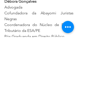
Débora Gonçalves
Advogada 
Cofundadora da Abayomi Juristas 
Negras 
Coordenadora do Núcleo de Direito 
Tributário da ESA/PE
Pós Graduanda em Direito Público
*Este artigo é produzido com o apoio 
do Fundo Baobá, por meio do 
Programa de Aceleração do 
Desenvolvimento de Lideranças 
Femininas Negras: Marielle Franco. Ele 
reflete a opinião da Abayomi Juristas 
Negras e não dos apoiadores que 
contribuíram com sua produção. 