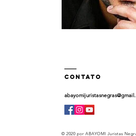
contato
abayomijuristasnegras@gmail
© 2020 por ABAYOMI Juristas Negras