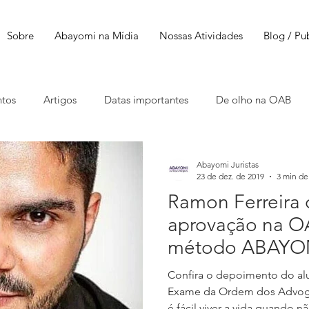
Sobre
Abayomi na Mídia
Nossas Atividades
Blog / Pu
ntos
Artigos
Datas importantes
De olho na OAB
Abayomi Juristas
23 de dez. de 2019
3 min de 
Ramon Ferreira 
aprovação na O
método ABAYO
Confira o depoimento do al
Exame da Ordem dos Advoga
é fácil viver a vida quando nã