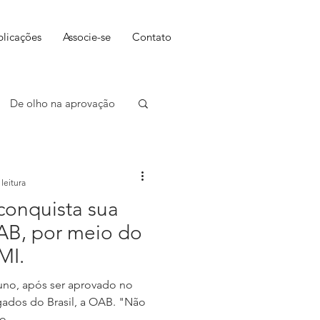
blicações
Associe-se
Contato
De olho na aprovação
leitura
conquista sua
AB, por meio do
MI.
uno, após ser aprovado no
dos do Brasil, a OAB. "Não
o...