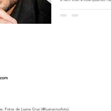
.com
. Fotos de Luana Cruz (@luanacruzfoto).