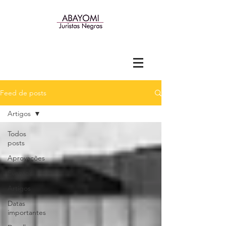
Feed de posts
Artigos
Todos
posts
Aprovações
Eventos
Artigos
Datas
importantes