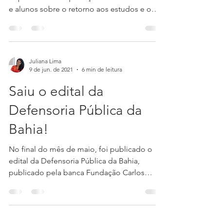
objetivo
Como coach da Abayomi, sempre me
deparo com a inquietação das nossas alunas
e alunos sobre o retorno aos estudos e o
direcionamento ao...
Juliana Lima
9 de jun. de 2021
6 min de leitura
Saiu o edital da
Defensoria Pública da
Bahia!
No final do mês de maio, foi publicado o
edital da Defensoria Pública da Bahia,
publicado pela banca Fundação Carlos