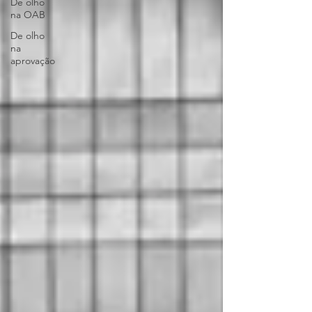
De olho
na OAB
De olho
na
aprovação