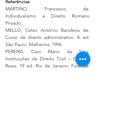
Referências
MARTINO, Francesco de. 
Individualismo e Direito Romano 
Privado. 
MELLO, Celso Antônio Bandeira de. 
Curso de direito administrativo. 8. ed. 
São Paulo: Malheiros, 1996. 
PEREIRA, Caio Mário da Silva. 
Instituições de Direito Civil – Direitos 
Reais. 19 ed. Rio de Janeiro: Forense. 
2005.
SILVA, José Afonso da. Curso de direito 
constitucional positivo. 15. ed. São 
Paulo: Malheiros, 1998.
SUNDFELD, Carlos Ary. Fundamentos 
de Direito Público. São Paulo: 
Malheiros Editores, 1992.