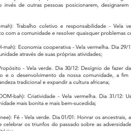
o invés de outras pessoas posicionarem, designarem 
-mah): Trabalho coletivo e responsabilidade -
 Vela ve
nto com a comunidade e resolver quaisquer problemas 
-mah): Economia cooperativa - Vela vermelha. Dia 29/1
nidade através de suas próprias atividades;
Propósito
 - Vela verde. 
Dia 30/12: Desígnio de 
fazer d
ção e o desenvolvimento da nossa comunidade, a fim 
ndeza tradicional 
e expandir a cultura africana;
OOM-bah): Criatividade
 - Vela vermelha. Dia 31/12: 
Us
nidade mais bonita e mais bem-sucedida;
nee): Fé
 - Vela verde. Dia 01/01: 
Honrar os ancestrais, a
 e celebrar os triunfos do passado sobre as adversidade