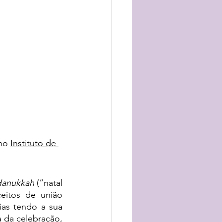
no 
Instituto de 
anukkah 
(“natal 
eitos de união 
as tendo a sua 
a da celebração, 