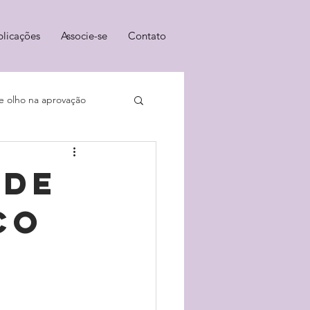
blicações
Associe-se
Contato
e olho na aprovação
 de
co