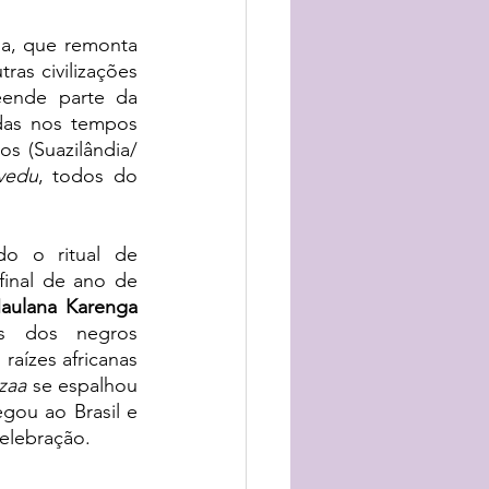
na, que remonta 
s civilizações 
ende parte da 
as nos tempos 
antigos e modernos de sociedades tão grandes como impérios (Zulu), reinos (Suazilândia/ 
vedu
, todos do 
 o ritual de 
inal de ano de 
aulana Karenga 
s dos negros 
aízes africanas 
zaa 
se espalhou 
ou ao Brasil e 
elebração.