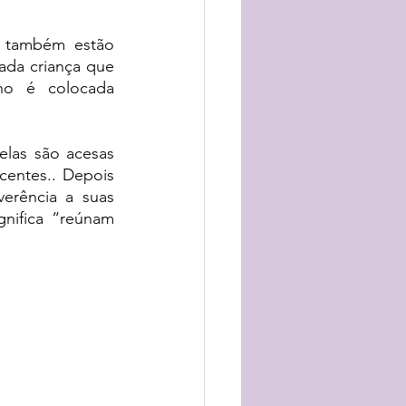
 também estão 
ada criança que 
o é colocada 
elas são acesas 
entes.. Depois 
rência a suas 
gnifica “reúnam 