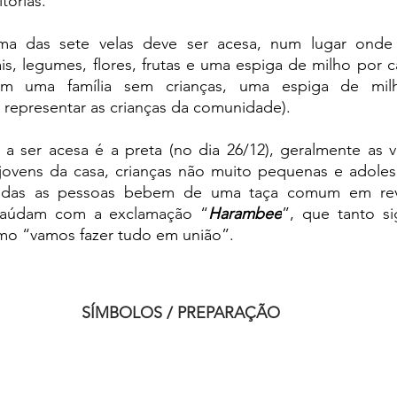
tórias.
ma das sete velas deve ser acesa, num lugar onde
s, legumes, flores, frutas e uma espiga de milho por c
m uma família sem crianças, uma espiga de milh
 representar as crianças da comunidade).
 a ser acesa é a preta (no dia 26/12), geralmente as v
jovens da casa, crianças não muito pequenas e adolesc
todas as pessoas bebem de uma taça comum em reve
 saúdam com a exclamação “
Harambee
”, que tanto si
omo “vamos fazer tudo em união”.
SÍMBOLOS / PREPARAÇÃO