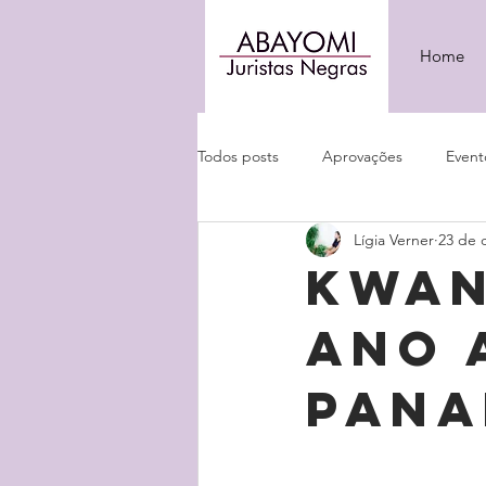
Home
Todos posts
Aprovações
Event
Lígia Verner
23 de 
KWAN
ano 
pana