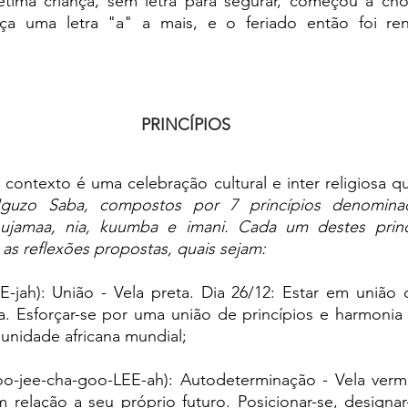
tima criança, sem letra para segurar, começou a cho
nça uma letra "a" a mais, e o feriado então foi r
PRINCÍPIOS
e contexto é uma celebração cultural e 
inter religiosa 
guzo Saba, compostos por 7 princípios denomina
, ujamaa, nia, kuumba e imani. Cada um destes princ
as reflexões propostas, quais sejam:
-jah): União - Vela preta. Dia 26/12: Estar em união c
. Esforçar-se por uma união de princípios e harmonia
munidade
 africana mundial
;
oo-jee-cha-goo-LEE-ah): Autodeterminação - Vela verme
relação a seu próprio futuro. Posicionar-se, designar-se