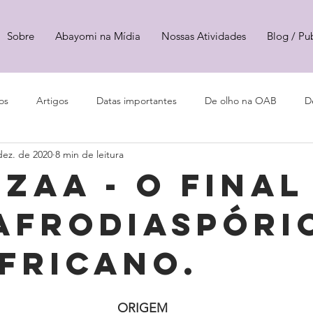
Sobre
Abayomi na Mídia
Nossas Atividades
Blog / Pu
os
Artigos
Datas importantes
De olho na OAB
D
dez. de 2020
8 min de leitura
ZAA - o final
afrodiaspóri
fricano.
ORIGEM