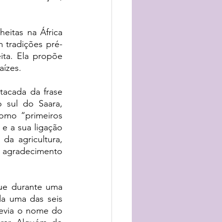
eitas na África 
 tradições pré-
ta. Ela propõe 
ízes. 
acada da frase 
 sul do Saara, 
como “primeiros 
 e a sua ligação 
da agricultura, 
 agradecimento 
ue 
durante uma 
a uma das seis 
evia o nome do 