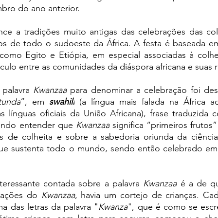
bro do ano anterior.
nce a tradições muito antigas das celebrações das colh
os de todo o sudoeste da África. A festa é baseada em
 como Egito e Etiópia, em especial associadas à colhei
culo entre as comunidades da diáspora africana e suas ra
 palavra 
Kwanzaa
 para denominar a celebração foi dest
tunda
”, em 
swahili
 (a língua mais falada na África ao
 línguas oficiais da União Africana), frase traduzida 
zendo entender que 
Kwanzaa
 significa “primeiros frutos”
as de colheita e sobre a sabedoria oriunda da ciência 
ue sustenta todo o mundo, sendo então celebrado em
nteressante contada sobre a palavra 
Kwanzaa
 é a de q
rações do 
Kwanzaa
, havia um cortejo de crianças. Cad
a das letras da palavra "
Kwanza
", que é como se escr