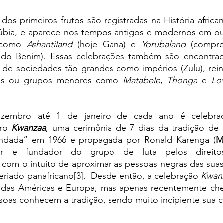
dos primeiros frutos são registradas na História africa
úbia, e aparece nos tempos antigos e modernos em outra
, como 
Ashantiland 
(hoje Gana) e 
Yorubaland
 (compre
 do Benim). Essas celebrações também são encontrad
des ou grupos menores como 
Matabele
, 
Thonga
 e 
Lo
embro até 1 de janeiro de cada ano é celebrado
ro 
Kwanzaa
, uma cerimônia de 7 dias da tradição de f
fundada” em 
1966 e
 propagada 
por Ronald Karenga (
M
íder e fundador do grupo de luta pelos direito
, com o intuito de aproximar as pessoas negras das suas r
eriado panafricano[3].  
Desde então, a celebração 
Kwan
 das Américas e Europa, mas apenas recentemente cheg
soas conhecem a tradição, sendo muito incipiente sua c