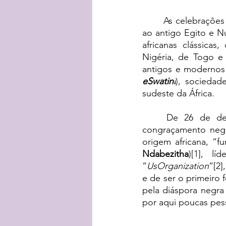
As celebrações 
ao antigo Egito e N
africanas clássicas
Nigéria, de Togo e
eSwatini
), socieda
sudeste da África.
De 26 de dez
congraçamento neg
origem africana, “
Ndabezitha
)[1], l
“
UsOrganization
”[2]
e de ser o primeiro f
pela diáspora negra
por aqui poucas pes