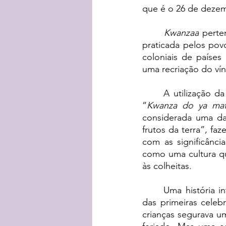
que é o 26 de dezem
Kwanzaa
 perte
praticada pelos pov
coloniais de países
uma recriação do vín
A utilização da
“
Kwanza do ya ma
considerada uma das
frutos da terra”, fa
com as significânci
como uma cultura q
às colheitas.
Uma história i
das primeiras celeb
crianças segurava um