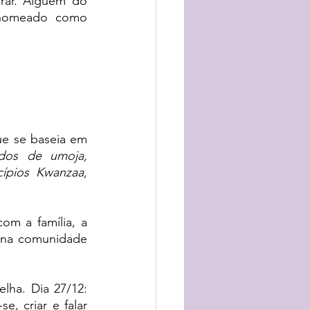
rar. Alguém do 
enomeado como 
que se baseia em 
dos de umoja, 
ípios Kwanzaa, 
om a família, a 
 na comunidade 
lha. Dia 27/12: 
, criar e falar 