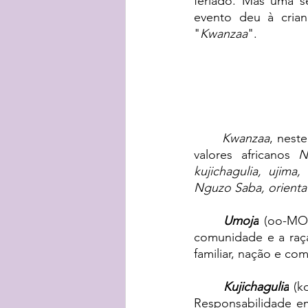
feriado. Mas uma sé
evento deu à cria
"
Kwanzaa
".
Kwanzaa
, nest
valores africanos 
N
kujichagulia, ujima
Nguzo Saba, orienta 
Umoja
 (oo-MOE
comunidade e a raça
familiar, nação e co
Kujichagulia
 (k
Responsabilidade em 