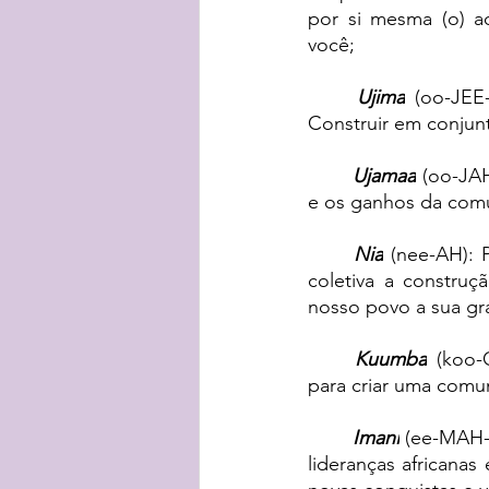
por si mesma (o) a
você;
Ujima
 (oo-JEE
Construir em conju
Ujamaa
 (oo-JAH
e os ganhos da comu
Nia
 (nee-AH): 
coletiva a constru
nosso povo a sua gra
Kuumba
 (koo-
para criar uma comu
Imani
 (ee-MAH-
lideranças africanas