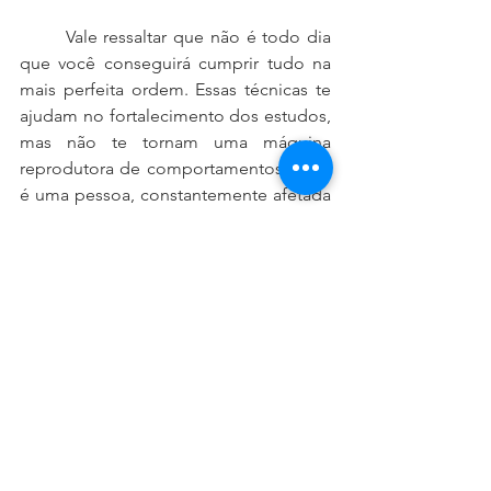
	Vale ressaltar que não é todo dia 
que você conseguirá cumprir tudo na 
mais perfeita ordem. Essas técnicas te 
ajudam no fortalecimento dos estudos, 
mas não te tornam uma máquina 
reprodutora de comportamentos. Você 
é uma pessoa, constantemente afetada 
por sentimentos, acontecimentos 
externos, contextos pessoais e sociais. 
Terá dias nos quais não será possível 
ser produtiva, cumprir as metas, dar ok 
em tudo o que está planejado. E tá 
tudo bem, certo?! Isso é o movimento 
da vida! Tão importante quanto saber a 
hora de insistir, é saber a hora de parar, 
dar uma pausa e continuar em outro 
momento. Em momentos de pausa, 
procure não se culpar e exercitar a 