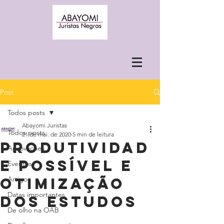
Post
Todos posts
Abayomi Juristas
Todos posts
21 de mai. de 2020
5 min de leitura
Produtividad
Aprovações
e possível e
Eventos
otimização
Artigos
Datas importantes
dos estudos
De olho na OAB