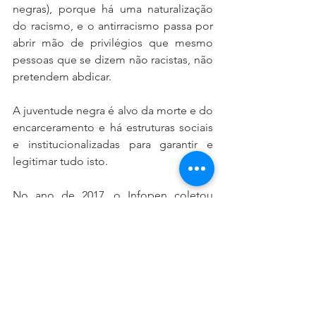
negras), porque há uma naturalização 
do racismo, e o antirracismo passa por 
abrir mão de privilégios que mesmo 
pessoas que se dizem não racistas, não 
pretendem abdicar.
A juventude negra é alvo da morte e do 
encarceramento e há estruturas sociais 
e institucionalizadas para garantir e 
legitimar tudo isto. 
No ano de 2017, o Infopen coletou 
dados referentes a 726 mil pessoas 
presas no Brasil. É possível observar 
que a maior parte dos custodiados é 
composta por: jovens, pretos, pardos e 
com baixa escolaridade. Os crimes de 
roubo e de tráfico de drogas foram os 
responsáveis pela maior parte das 